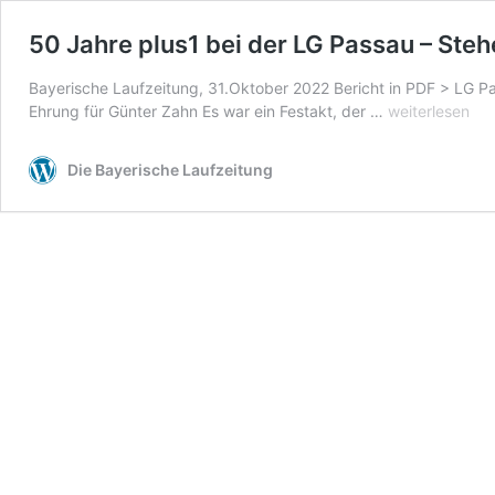
50 Jahre plus1 bei der LG Passau – Ste
Bayerische Laufzeitung, 31.Oktober 2022 Bericht in PDF > LG Pa
50
Ehrung für Günter Zahn Es war ein Festakt, der …
weiterlesen
Jahre
plus1
Die Bayerische Laufzeitung
bei
der
LG
Passau
–
Stehender
Applaus
für
Peter
Fahrnholz
und
große
Ehrung
für