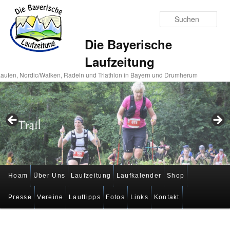
Suc
Die Bayerische
Laufzeitung
aufen, Nordic/Walken, Radeln und Triathlon in Bayern und Drumherum
Hauptmenü
Hoam
Über Uns
Laufzeitung
Laufkalender
Shop
Zum
Zum
Presse
Vereine
Lauftipps
Fotos
Links
Kontakt
primären
sekundären
Inhalt
Inhalt