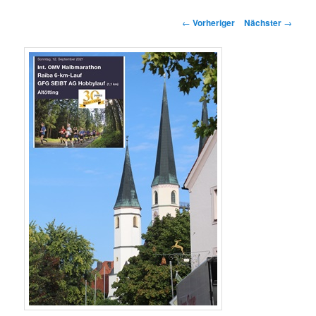
springen
springen
Beitragsnavigation
←
Vorheriger
Nächster
→