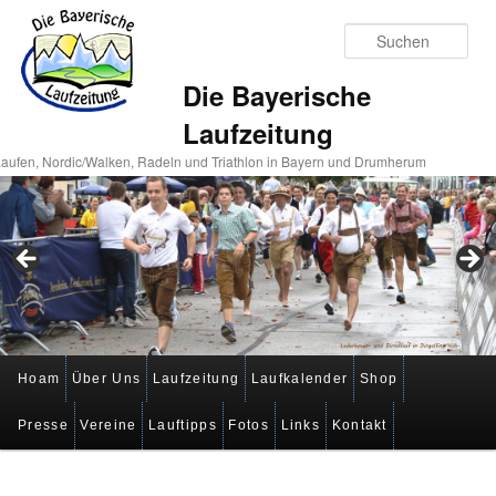
Suc
Die Bayerische
Laufzeitung
aufen, Nordic/Walken, Radeln und Triathlon in Bayern und Drumherum
Hauptmenü
Hoam
Über Uns
Laufzeitung
Laufkalender
Shop
Zum
Zum
Presse
Vereine
Lauftipps
Fotos
Links
Kontakt
primären
sekundären
Inhalt
Inhalt