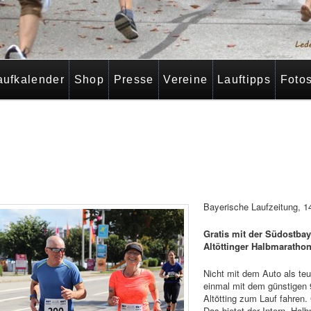
aufkalender
Shop
Presse
Vereine
Lauftipps
Foto
Bayerische Laufzeitung, 14
Gratis mit der Südostb
Altöttinger Halbmaratho
Nicht mit dem Auto als teu
einmal mit dem günstigen 
Altötting zum Lauf fahren. 
Das bietet der Intern. Hal