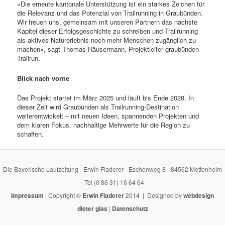
«Die erneute kantonale Unterstützung ist ein starkes Zeichen für
die Relevanz und das Potenzial von Trailrunning in Graubünden.
Wir freuen uns, gemeinsam mit unseren Partnern das nächste
Kapitel dieser Erfolgsgeschichte zu schreiben und Trailrunning
als aktives Naturerlebnis noch mehr Menschen zugänglich zu
machen», sagt Thomas Häusermann, Projektleiter graubünden
Trailrun.
Blick nach vorne
Das Projekt startet im März 2025 und läuft bis Ende 2028. In
dieser Zeit wird Graubünden als Trailrunning-Destination
weiterentwickelt – mit neuen Ideen, spannenden Projekten und
dem klaren Fokus, nachhaltige Mehrwerte für die Region zu
schaffen.
Die Bayerische Laufzeitung - Erwin Fladerer - Eschenweg 8 - 84562 Mettenheim
- Tel (0 86 31) 16 64 64
Impressum
| Copyright ©
Erwin Fladerer
2014 | Designed by
webdesign
dieter glas
|
Datenschutz