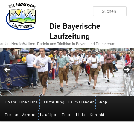
Suc
Die Bayerische
Laufzeitung
aufen, Nordic/Walken, Radeln und Triathlon in Bayern und Drumherum
Hauptmenü
Hoam
Über Uns
Laufzeitung
Laufkalender
Shop
Zum
Zum
Presse
Vereine
Lauftipps
Fotos
Links
Kontakt
primären
sekundären
Inhalt
Inhalt