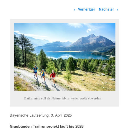
springen
springen
Beitragsnavigation
←
Vorheriger
Nächster
→
Trailrunning soll als Naturerlebnis weiter gestärkt werden
Bayerische Laufzeitung, 3. April 2025
Graubünden Trailrunprojekt läuft bis 2028