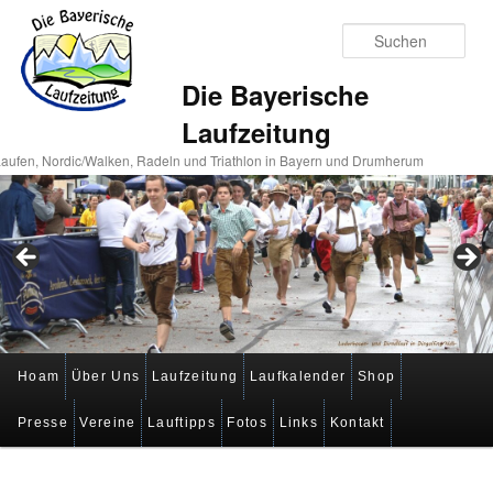
Suc
Die Bayerische
Laufzeitung
aufen, Nordic/Walken, Radeln und Triathlon in Bayern und Drumherum
Hauptmenü
Hoam
Über Uns
Laufzeitung
Laufkalender
Shop
Zum
Zum
Presse
Vereine
Lauftipps
Fotos
Links
Kontakt
primären
sekundären
Inhalt
Inhalt