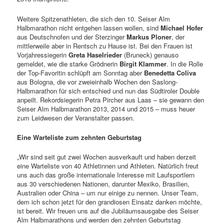
Weitere Spitzenathleten, die sich den 10. Seiser Alm
Halbmarathon nicht entgehen lassen wollen, sind
Michael Hofer
aus Deutschnofen und der Sterzinger
Markus Ploner
, der
mittlerweile aber in Rentsch zu Hause ist. Bei den Frauen ist
Vorjahressiegerin
Greta Haselrieder
(Bruneck) genauso
gemeldet, wie die starke Grödnerin
Birgit Klammer
. In die Rolle
der Top-Favoritin schlüpft am Sonntag aber
Benedetta Coliva
aus Bologna, die vor zweieinhalb Wochen den Saslong-
Halbmarathon für sich entschied und nun das Südtiroler Double
anpeilt. Rekordsiegerin Petra Pircher aus Laas – sie gewann den
Seiser Alm Halbmarathon 2013, 2014 und 2015 – muss heuer
zum Leidwesen der Veranstalter passen.
Eine Warteliste zum zehnten Geburtstag
„Wir sind seit gut zwei Wochen ausverkauft und haben derzeit
eine Warteliste von 40 Athletinnen und Athleten. Natürlich freut
uns auch das große internationale Interesse mit Laufsportlern
aus 30 verschiedenen Nationen, darunter Mexiko, Brasilien,
Australien oder China – um nur einige zu nennen. Unser Team,
dem ich schon jetzt für den grandiosen Einsatz danken möchte,
ist bereit. Wir freuen uns auf die Jubiläumsausgabe des Seiser
Alm Halbmarathons und werden den zehnten Geburtstag