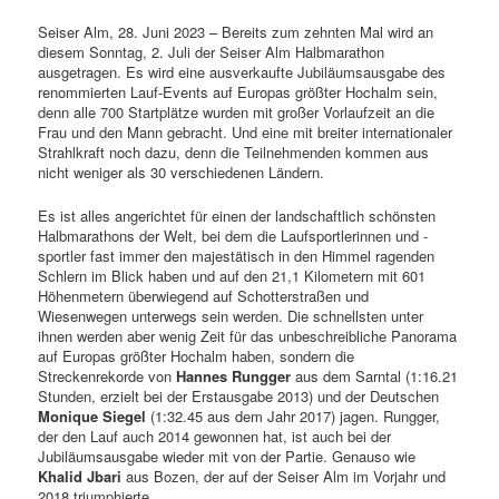
Seiser Alm, 28. Juni 2023 – Bereits zum zehnten Mal wird an
diesem Sonntag, 2. Juli der Seiser Alm Halbmarathon
ausgetragen. Es wird eine ausverkaufte Jubiläumsausgabe des
renommierten Lauf-Events auf Europas größter Hochalm sein,
denn alle 700 Startplätze wurden mit großer Vorlaufzeit an die
Frau und den Mann gebracht. Und eine mit breiter internationaler
Strahlkraft noch dazu, denn die Teilnehmenden kommen aus
nicht weniger als 30 verschiedenen Ländern.
Es ist alles angerichtet für einen der landschaftlich schönsten
Halbmarathons der Welt, bei dem die Laufsportlerinnen und -
sportler fast immer den majestätisch in den Himmel ragenden
Schlern im Blick haben und auf den 21,1 Kilometern mit 601
Höhenmetern überwiegend auf Schotterstraßen und
Wiesenwegen unterwegs sein werden.
Die schnellsten unter
ihnen werden aber wenig Zeit für das unbeschreibliche Panorama
auf Europas größter Hochalm haben, sondern die
Streckenrekorde von
Hannes Rungger
aus dem Sarntal (1:16.21
Stunden, erzielt bei der Erstausgabe 2013) und der Deutschen
Monique Siegel
(1:32.45 aus dem Jahr 2017) jagen. Rungger,
der den Lauf auch 2014 gewonnen hat, ist auch bei der
Jubiläumsausgabe wieder mit von der Partie. Genauso wie
Khalid Jbari
aus Bozen, der auf der Seiser Alm im Vorjahr und
2018 triumphierte.