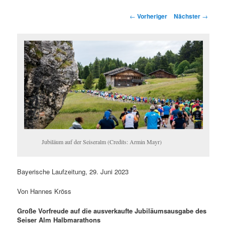
springen
springen
Beitragsnavigation
←
Vorheriger
Nächster
→
Jubiläum auf der Seiseralm (Credits: Armin Mayr)
Bayerische Laufzeitung, 29. Juni 2023
Von Hannes Kröss
Große Vorfreude auf die ausverkaufte Jubiläumsausgabe des
Seiser Alm Halbmarathons