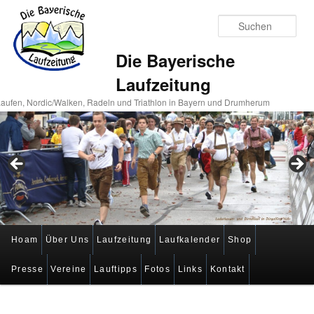
Suc
Die Bayerische
Laufzeitung
aufen, Nordic/Walken, Radeln und Triathlon in Bayern und Drumherum
Hauptmenü
Hoam
Über Uns
Laufzeitung
Laufkalender
Shop
Zum
Zum
Presse
Vereine
Lauftipps
Fotos
Links
Kontakt
primären
sekundären
Inhalt
Inhalt