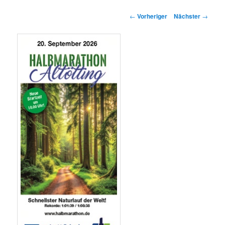
springen
springen
Beitragsnavigation
←
Vorheriger
Nächster
→