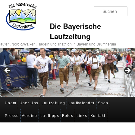
Suc
Die Bayerische
Laufzeitung
aufen, Nordic/Walken, Radeln und Triathlon in Bayern und Drumherum
Hauptmenü
Hoam
Über Uns
Laufzeitung
Laufkalender
Shop
Zum
Zum
Presse
Vereine
Lauftipps
Fotos
Links
Kontakt
primären
sekundären
Inhalt
Inhalt