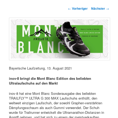
springen
springen
Beitragsnavigation
←
Vorheriger
Nächster
→
Bayerische Laufzeitung, 13. August 2021
inov-8 bringt die Mont Blanc Edition des beliebten
Ultralaufschuhs auf den Markt
inov-8 hat eine Mont Blanc Sonderausgabe des beliebten
TRAILFLY™ ULTRA G 300 MAX Laufschuhs enthüllt, den
weltweit einzigen Laufschuh, der sowohl Graphen-verstärkten
Dämpfungsschaum als auch Gummi verwendet. Der Schuh
wurde für Trailrunner entwickelt die Ultramarathon-Distanzen in
Angriff nehmen, und hat sich zu einem der meistverkauften