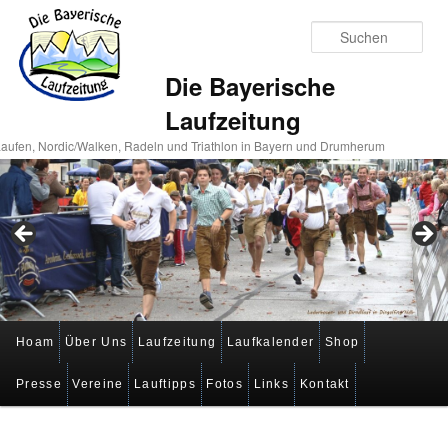
Suc
Die Bayerische
Laufzeitung
aufen, Nordic/Walken, Radeln und Triathlon in Bayern und Drumherum
Hauptmenü
Hoam
Über Uns
Laufzeitung
Laufkalender
Shop
Zum
Zum
Presse
Vereine
Lauftipps
Fotos
Links
Kontakt
primären
sekundären
Inhalt
Inhalt