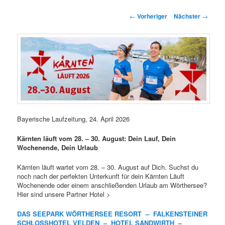
springen
springen
Beitragsnavigation
←
Vorheriger
Nächster
→
Bayerische Laufzeitung, 24. April 2026
Kärnten läuft vom 28. – 30. August: Dein Lauf, Dein
Wochenende, Dein Urlaub
Kärnten läuft wartet vom 28. – 30. August auf Dich. Suchst du
noch nach der perfekten Unterkunft für dein Kärnten Läuft
Wochenende oder einem anschließenden Urlaub am Wörthersee?
Hier sind unsere Partner Hotel >
DAS SEEPARK WÖRTHERSEE RESORT –
FALKENSTEINER
SCHLOSSHOTEL VELDEN –
HOTEL SANDWIRTH –