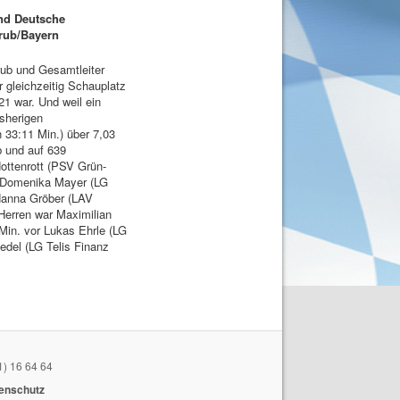
ind Deutsche
rub/Bayern
ub und Gesamtleiter
 gleichzeitig Schauplatz
1 war. Und weil ein
isherigen
 33:11 Min.) über 7,03
b und auf 639
ottenrott (PSV Grün-
r Domenika Mayer (LG
Hanna Gröber (LAV
Herren war Maximilian
Min. vor Lukas Ehrle (LG
edel (LG Telis Finanz
1) 16 64 64
enschutz