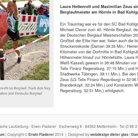
Laura Hottenrott und Maximilian Zeus s
Berglaufmeister am Hörnle in Bad Kohlg
Ein Traumtag war es für den SC Bad Kohlgr
Michael Clever zum 40. Hörnle Berglauf, der
der Deutschen Berglauf Meisterschaften 202
Großteil der Elite hier war, fielen auch die b
Streckenrekorde (Damen 39:35 Min./ Herren
Kilometer von der Dorfmitte in Bad Kohlgru
Höhenmeter hinauf zur Hörnlehütte. Laura H
Weiß Kassel) gewann in 36:48 Minuten vo
Telis Finanz Regensburg, 37:15 Min.) und 
Stadtwerke Tübingen, 38:11 Min.). Bei den 
Zeus (LG Telis Finanz Regsnburg) in 32:06 
Brandenkopf, 32:24 Min.) und Konstantin W
chwebt im Berglauf: Nach dem Sieg
Regensburg, 32:51 Min.) erfolgreich.
thon jetzt Deutsche Berglauf
sche Laufzeitung - Erwin Fladerer - Eschenweg 8 - 84562 Mettenheim - Tel (0 86 3
sum
| Copyright ©
Erwin Fladerer
2014 | Designed by
webdesign dieter glas
|
Dat