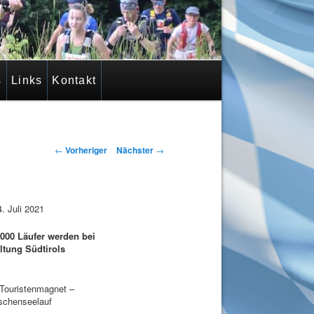
s
Links
Kontakt
Beitragsnavigation
←
Vorheriger
Nächster
→
. Juli 2021
000 Läufer werden bei
ltung Südtirols
 Touristenmagnet –
schenseelauf