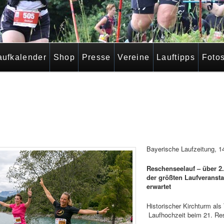
aufkalender
Shop
Presse
Vereine
Lauftipps
Foto
Bayerische Laufzeitung, 14
Reschenseelauf – über 2.
der größten Laufveransta
erwartet
Historischer Kirchturm als
Laufhochzeit beim 21. Re