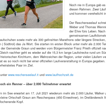
Noch nie in Europa gab es 
diesen Rahmen. Zwei Läufe
und kommen verehelicht in
Der Reschenseelauf schrei
Weber und Thomas Wennin
der Ehre fürs Leben. Nach
gemeinsamen Laufkilomete
aufschuhen sowie mehr als 300 gefinshten Marathons oder längere Strecken,
( Südtirol) das Ja Wort. Sie starten im ersten Block unter mehr als 2.000 Te
 der Gemeinde Graun und werden vom Bürgermeister Franz Prieth offiziell na
 Gleich nachher geht es wieder auf die 15,3 km lange Laufstrecke rund um Süd
 historischen Kirchturm, dem Wahrzeichen der Region, unter vielen Läufern ver
at es so noch nicht bei einer offiziellen Laufveranstaltung in Europa gegeben.
rheiratetes Paar im Ziel.
 unter
www.reschenseelauf.it
und
www.laufhochzeit.de
och ein Renner – über 2.000 Teilnehmer erwartet
m im See erwartet am 17. Juli 2021 wiederum mehr als 2.000 Läufer, Walker u
kleine Ortschaft Graun am Reschenpass (450 Einwohner), im Dreiländereck Ita
Wochenende Kopf.