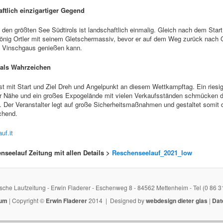
aftlich einzigartiger Gegend
den größten See Südtirols ist landschaftlich einmalig. Gleich nach dem Start
 König Ortler mit seinem Gletschermassiv, bevor er auf dem Weg zurück nach G
n Vinschgaus genießen kann.
als Wahrzeichen
st mit Start und Ziel Dreh und Angelpunkt an diesem Wettkampftag. Ein riesig
er Nähe und ein großes Expogelände mit vielen Verkaufsständen schmücken d
 Der Veranstalter legt auf große Sicherheitsmaßnahmen und gestaltet somit d
chend.
uf.it
enseelauf Zeitung mit allen Details >
Reschenseelauf_2021_low
sche Laufzeitung - Erwin Fladerer - Eschenweg 8 - 84562 Mettenheim - Tel (0 86 3
sum
| Copyright ©
Erwin Fladerer
2014 | Designed by
webdesign dieter glas
|
Dat