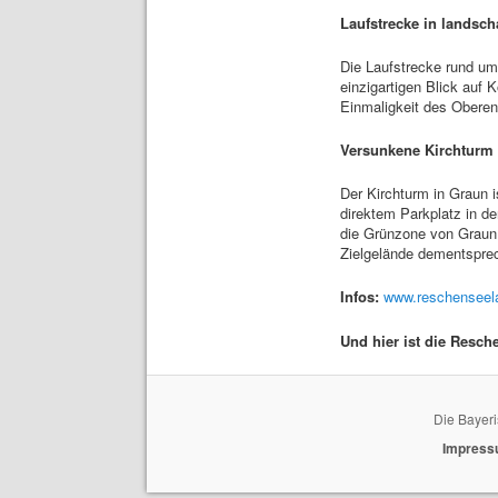
Laufstrecke in landsch
Die Laufstrecke rund um 
einzigartigen Blick auf
Einmaligkeit des Obere
Versunkene Kirchturm 
Der Kirchturm in Graun i
direktem Parkplatz in d
die Grünzone von Graun.
Zielgelände dementspre
Infos:
www.reschenseela
Und hier ist die Resch
Die Bayeri
Impres