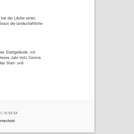
 hat der Läufer einen
raun die landschaftliche
es Startgelände, mit
ieses Jahr trotz Corona
as Start- und
1) 16 64 64
enschutz