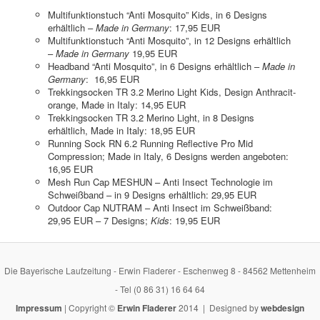
Multifunktionstuch “Anti Mosquito” Kids, in 6 Designs
erhältlich –
Made in Germany
: 17,95 EUR
Multifunktionstuch “Anti Mosquito”, in 12 Designs erhältlich
–
Made in Germany
19,95 EUR
Headband “Anti Mosquito”, in 6 Designs erhältlich –
Made in
Germany
: 16,95 EUR
Trekkingsocken TR 3.2 Merino Light Kids, Design Anthracit-
orange, Made in Italy: 14,95 EUR
Trekkingsocken TR 3.2 Merino Light, in 8 Designs
erhältlich, Made in Italy: 18,95 EUR
Running Sock RN 6.2 Running Reflective Pro Mid
Compression; Made in Italy, 6 Designs werden angeboten:
16,95 EUR
Mesh Run Cap MESHUN – Anti Insect Technologie im
Schweißband – in 9 Designs erhältlich: 29,95 EUR
Outdoor Cap NUTRAM – Anti Insect im Schweißband:
29,95 EUR – 7 Designs;
Kids
: 19,95 EUR
Die Bayerische Laufzeitung - Erwin Fladerer - Eschenweg 8 - 84562 Mettenheim
- Tel (0 86 31) 16 64 64
Impressum
| Copyright ©
Erwin Fladerer
2014 | Designed by
webdesign