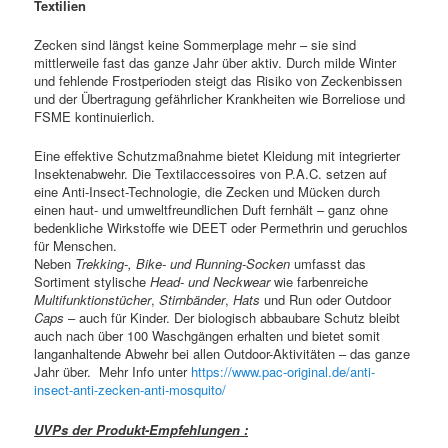
Textilien
Zecken sind längst keine Sommerplage mehr – sie sind
mittlerweile fast das ganze Jahr über aktiv. Durch milde Winter
und fehlende Frostperioden steigt das Risiko von Zeckenbissen
und der Übertragung gefährlicher Krankheiten wie Borreliose und
FSME kontinuierlich.
Eine effektive Schutzmaßnahme bietet Kleidung mit integrierter
Insektenabwehr. Die Textilaccessoires von P.A.C. setzen auf
eine Anti-Insect-Technologie, die Zecken und Mücken durch
einen haut- und umweltfreundlichen Duft fernhält – ganz ohne
bedenkliche Wirkstoffe wie DEET oder Permethrin und geruchlos
für Menschen.
Neben
Trekking-, Bike- und Running-Socken
umfasst das
Sortiment stylische
Head- und Neckwear
wie farbenreiche
Multifunktionstücher
,
Stirnbänder
,
Hats
und Run oder Outdoor
Caps
– auch für Kinder. Der biologisch abbaubare Schutz bleibt
auch nach über 100 Waschgängen erhalten und bietet somit
langanhaltende Abwehr bei allen Outdoor-Aktivitäten – das ganze
Jahr über.
Mehr Info unter
https://www.pac-original.de/anti-
insect-anti-zecken-anti-mosquito/
UVPs der Produkt-Empfehlungen :