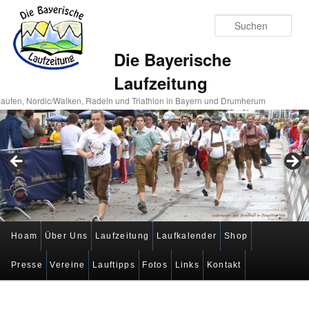
Suc
Die Bayerische
Laufzeitung
aufen, Nordic/Walken, Radeln und Triathlon in Bayern und Drumherum
Hauptmenü
Hoam
Über Uns
Laufzeitung
Laufkalender
Shop
Zum
Zum
Presse
Vereine
Lauftipps
Fotos
Links
Kontakt
primären
sekundären
Inhalt
Inhalt