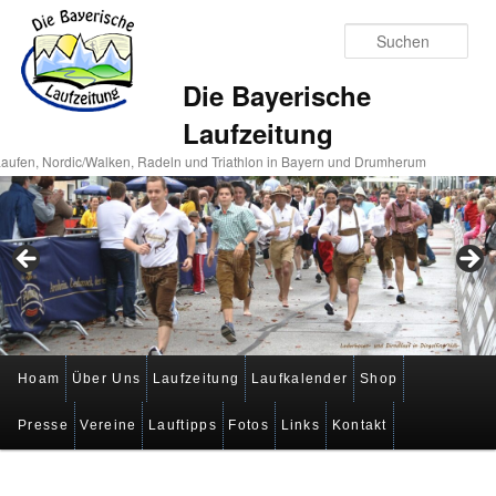
Suc
Die Bayerische
Laufzeitung
aufen, Nordic/Walken, Radeln und Triathlon in Bayern und Drumherum
Hauptmenü
Hoam
Über Uns
Laufzeitung
Laufkalender
Shop
Zum
Zum
Presse
Vereine
Lauftipps
Fotos
Links
Kontakt
primären
sekundären
Inhalt
Inhalt