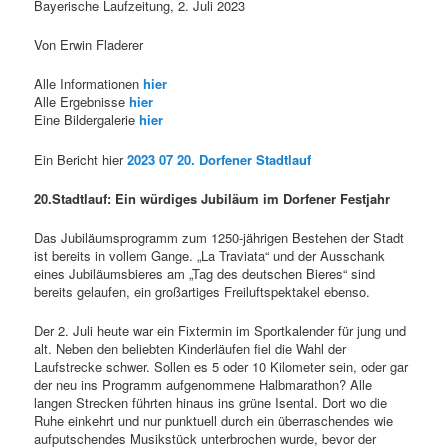
Bayerische Laufzeitung, 2. Juli 2023
Von Erwin Fladerer
Alle Informationen
hier
Alle Ergebnisse
hier
Eine Bildergalerie
hier
Ein Bericht hier
2023 07 20. Dorfener Stadtlauf
20.Stadtlauf: Ein würdiges Jubiläum im Dorfener Festjahr
Das Jubiläumsprogramm zum 1250-jährigen Bestehen der Stadt
ist bereits in vollem Gange. „La Traviata“ und der Ausschank
eines Jubiläumsbieres am „Tag des deutschen Bieres“ sind
bereits gelaufen, ein großartiges Freiluftspektakel ebenso.
Der 2. Juli heute war ein Fixtermin im Sportkalender für jung und
alt. Neben den beliebten Kinderläufen fiel die Wahl der
Laufstrecke schwer. Sollen es 5 oder 10 Kilometer sein, oder gar
der neu ins Programm aufgenommene Halbmarathon? Alle
langen Strecken führten hinaus ins grüne Isental. Dort wo die
Ruhe einkehrt und nur punktuell durch ein überraschendes wie
aufputschendes Musikstück unterbrochen wurde, bevor der