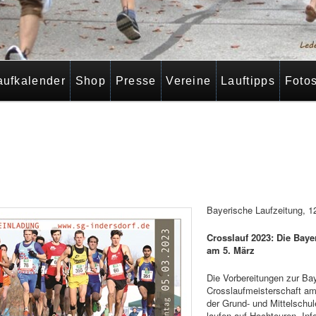
aufkalender
Shop
Presse
Vereine
Lauftipps
Foto
Bayerische Laufzeitung, 1
Crosslauf 2023: Die Baye
am 5. März
Die Vorbereitungen zur Ba
Crosslaufmeisterschaft a
der Grund- und Mittelschul
laufen auf Hochtouren. Inf