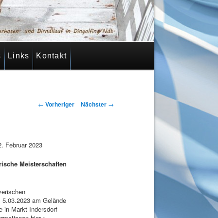
s
Links
Kontakt
Beitragsnavigation
←
Vorheriger
Nächster
→
2. Februar 2023
rische Meisterschaften
yerischen
m 5.03.2023 am Gelände
e in Markt Indersdorf
ormationen hier >