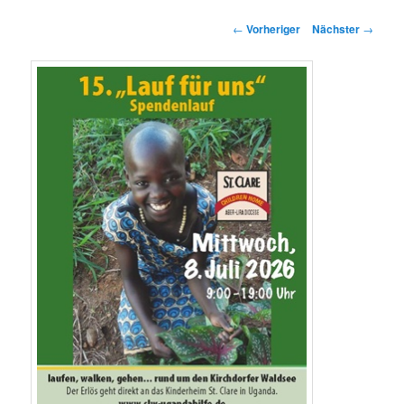
springen
springen
Beitragsnavigation
←
Vorheriger
Nächster
→