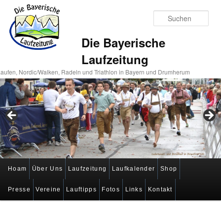
Suc
Die Bayerische
Laufzeitung
aufen, Nordic/Walken, Radeln und Triathlon in Bayern und Drumherum
Hauptmenü
Hoam
Über Uns
Laufzeitung
Laufkalender
Shop
Zum
Zum
Presse
Vereine
Lauftipps
Fotos
Links
Kontakt
primären
sekundären
Inhalt
Inhalt