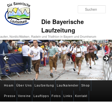
Suc
Die Bayerische
Laufzeitung
aufen, Nordic/Walken, Radeln und Triathlon in Bayern und Drumherum
Hauptmenü
Hoam
Über Uns
Laufzeitung
Laufkalender
Shop
Zum
Zum
Presse
Vereine
Lauftipps
Fotos
Links
Kontakt
primären
sekundären
Inhalt
Inhalt