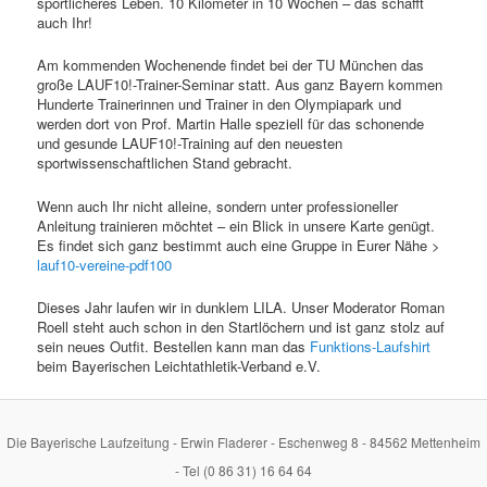
sportlicheres Leben. 10 Kilometer in 10 Wochen – das schafft
auch Ihr!
Am kommenden Wochenende findet bei der TU München das
große LAUF10!-Trainer-Seminar statt. Aus ganz Bayern kommen
Hunderte Trainerinnen und Trainer in den Olympiapark und
werden dort von Prof. Martin Halle speziell für das schonende
und gesunde LAUF10!-Training auf den neuesten
sportwissenschaftlichen Stand gebracht.
Wenn auch Ihr nicht alleine, sondern unter professioneller
Anleitung trainieren möchtet – ein Blick in unsere Karte genügt.
Es findet sich ganz bestimmt auch eine Gruppe in Eurer Nähe >
lauf10-vereine-pdf100
Dieses Jahr laufen wir in dunklem LILA. Unser Moderator Roman
Roell steht auch schon in den Startlöchern und ist ganz stolz auf
sein neues Outfit. Bestellen kann man das
Funktions-Laufshirt
beim Bayerischen Leichtathletik-Verband e.V.
Die Bayerische Laufzeitung - Erwin Fladerer - Eschenweg 8 - 84562 Mettenheim
- Tel (0 86 31) 16 64 64