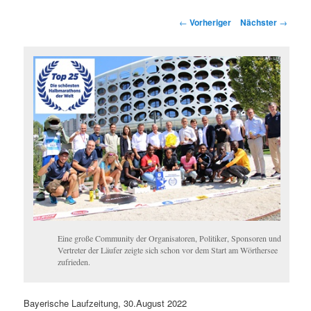
springen
springen
Beitragsnavigation
←
Vorheriger
Nächster
→
Eine große Community der Organisatoren, Politiker, Sponsoren und
Vertreter der Läufer zeigte sich schon vor dem Start am Wörthersee
zufrieden.
Bayerische Laufzeitung, 30.August 2022