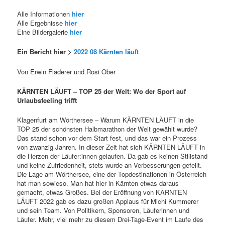
Alle Informationen
hier
Alle Ergebnisse
hier
Eine Bildergalerie
hier
Ein Bericht hier >
2022 08 Kärnten läuft
Von Erwin Fladerer und Rosi Ober
KÄRNTEN LÄUFT – TOP 25 der Welt: Wo der Sport auf
Urlaubsfeeling trifft
Klagenfurt am Wörthersee – Warum KÄRNTEN LÄUFT in die
TOP 25 der schönsten Halbmarathon der Welt gewählt wurde?
Das stand schon vor dem Start fest, und das war ein Prozess
von zwanzig Jahren. In dieser Zeit hat sich KÄRNTEN LÄUFT in
die Herzen der Läufer:innen gelaufen. Da gab es keinen Stillstand
und keine Zufriedenheit, stets wurde an Verbesserungen gefeilt.
Die Lage am Wörthersee, eine der Topdestinationen in Österreich
hat man sowieso. Man hat hier in Kärnten etwas daraus
gemacht, etwas Großes. Bei der Eröffnung von KÄRNTEN
LÄUFT 2022 gab es dazu großen Applaus für Michi Kummerer
und sein Team. Von Politikern, Sponsoren, Läuferinnen und
Läufer. Mehr, viel mehr zu diesem Drei-Tage-Event im Laufe des