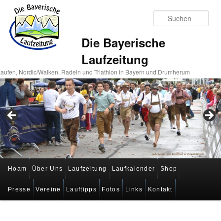
Suc
Die Bayerische
Laufzeitung
aufen, Nordic/Walken, Radeln und Triathlon in Bayern und Drumherum
Hauptmenü
Hoam
Über Uns
Laufzeitung
Laufkalender
Shop
Zum
Zum
Presse
Vereine
Lauftipps
Fotos
Links
Kontakt
primären
sekundären
Inhalt
Inhalt